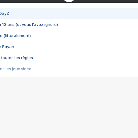
 DayZ
 a 13 ans (et vous l'avez ignoré)
e (littéralement)
im Rayan
 toutes les règles
s les jeux vidéo
us choquant de Rockstar ? - Le scandale BULLY
e plus moche de Steam
du RÊVE tourne au CAUCHEMAR
pendant 8 heures
it… à tort
umiliés par un jeu vidéo