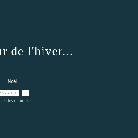
r de l'hiver...
Noël
5.12.2010
…
l'or des chambres