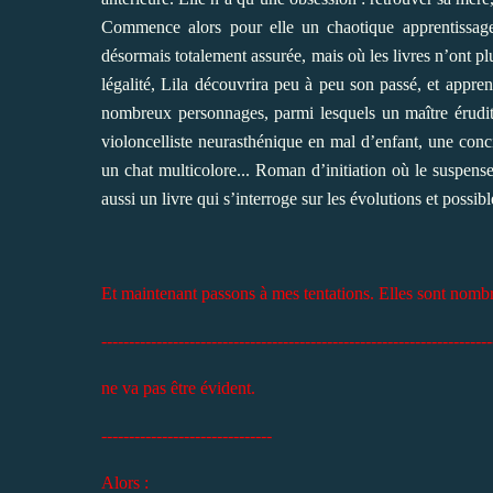
Commence alors pour elle un chaotique apprentissage
désormais totalement assurée, mais où les livres n’ont p
légalité, Lila découvrira peu à peu son passé, et appren
nombreux personnages, parmi lesquels un maître érudit
violoncelliste neurasthénique en mal d’enfant, une con
un chat multicolore... Roman d’initiation où le suspens
aussi un livre qui s’interroge sur les évolutions et possib
Et maintenant passons à mes tentations. Elles sont nombr
-----------------------------------------------------------------------
ne
va
pas être évident.
-------------------------------
Alors :