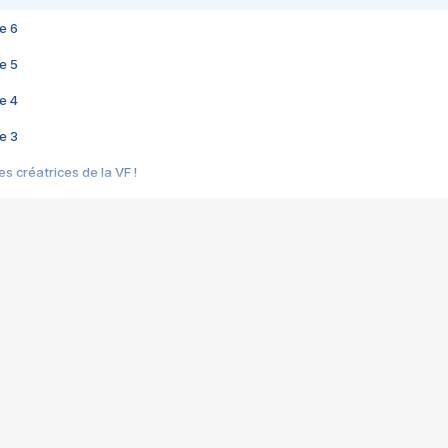
e 6
e 5
e 4
e 3
s créatrices de la VF !
e 2
e 1
e Mektoub My Love arrive enfin ! Rencontre avec Shaïn Boumedine et Sal
i : après Toni en famille
elle réalise le bouleversant Dites lui que je l'aime
ais ! Rencontre autour de Vie privée de Rebecca Zlotowski
 de Marguerite, Grave... Rencontre avec Ella Rumpf